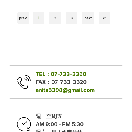
1
prev
2
3
next
TEL：07-733-3360
FAX：07-733-3320
anita8398@gmail.com
週一至周五
AM 9:00 - PM 5:30