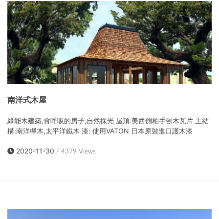
南洋式木屋
綠能木建築,會呼吸的房子,自然採光 屋頂:美西側柏手刨木瓦片 主結
構:南洋欅木,太平洋鐵木 漆: 使用VATON 日本原裝進口護木漆
2020-11-30
/ 4379 Views