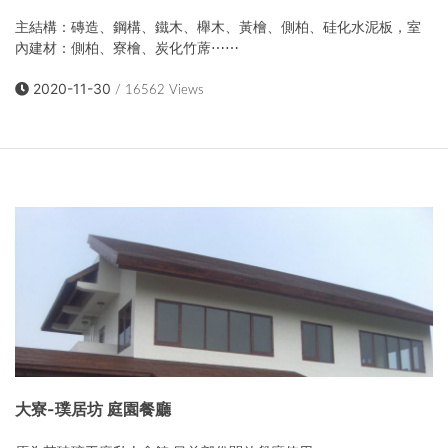
主結構：磚造、鋼構、鐵木、櫸木、黃檜、側柏、硅化水泥板，室
內建材：側柏、寮檜、炭化竹蓆⋯⋯
2020-11-30
/ 16562 Views
大寮-璞居坊 庭園餐廳