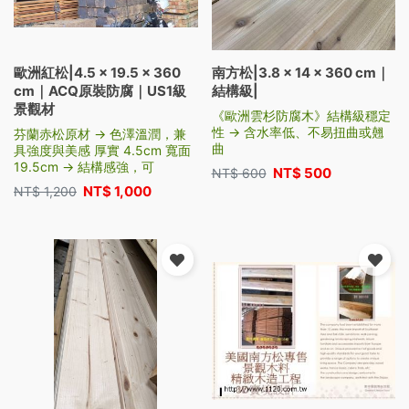
歐洲紅松|4.5 × 19.5 × 360
南方松|3.8 × 14 × 360 cm｜
cm｜ACQ原裝防腐｜US1級
結構級|
景觀材
《歐洲雲杉防腐木》結構級穩定
性 → 含水率低、不易扭曲或翹
芬蘭赤松原材 → 色澤溫潤，兼
曲
具強度與美感 厚實 4.5cm 寬面
19.5cm → 結構感強，可
NT$
500
NT$
600
NT$
1,000
NT$
1,200