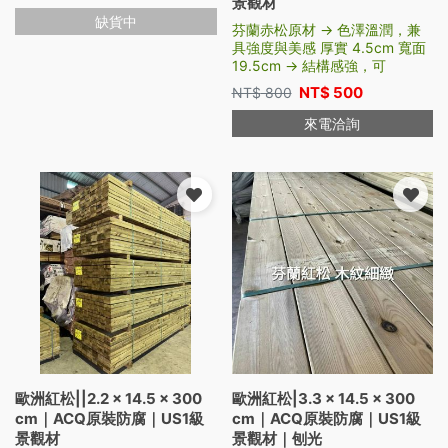
景觀材
缺貨中
芬蘭赤松原材 → 色澤溫潤，兼
具強度與美感 厚實 4.5cm 寬面
19.5cm → 結構感強，可
NT$
500
NT$
800
來電洽詢
歐洲紅松||2.2 × 14.5 × 300
歐洲紅松|3.3 × 14.5 × 300
cm｜ACQ原裝防腐｜US1級
cm｜ACQ原裝防腐｜US1級
景觀材
景觀材｜刨光