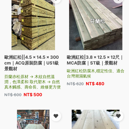
歐洲紅松||4.5 × 14.5 × 300
歐洲紅松|3.8 × 12.5 × 12尺｜
cm｜ACQ原裝防腐｜US1級
MCA防腐｜ST級｜景觀材
景觀材
歐洲紅松防腐木,穩定性佳、適合
台灣潮濕氣候
芬蘭赤松原材 → 木紋自然溫
潤，色澤柔和 取代塑木 → 自然
NT$
480
NT$
620
真木觸感、壽命長、維修更方便
NT$
500
NT$
600