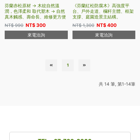
芬蘭赤松原材 → 木紋自然溫
《芬蘭紅松防腐木》高強度平
潤，色澤柔和 取代塑木 → 自然
台、戶外走道、欄杆主體、框架
真木觸感、壽命長、維修更方便
支撐、庭園造景主結構。
NT$
300
NT$
400
NT$
990
NT$
1,300
來電洽詢
來電洽詢
1
共 14 筆, 第1-14筆