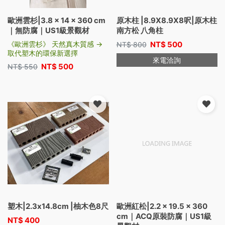
歐洲雲杉|3.8 × 14 × 360 cm
原木柱 |8.9X8.9X8呎|原木柱
｜無防腐｜US1級景觀材
南方松 八角柱
《歐洲雲杉》 天然真木質感 →
NT$
500
NT$
800
取代塑木的環保新選擇
來電洽詢
NT$
500
NT$
550
塑木|2.3x14.8cm |柚木色8尺
歐洲紅松|2.2 × 19.5 × 360
cm｜ACQ原裝防腐｜US1級
NT$
400