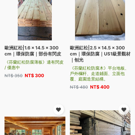
歐洲紅松|1.6 × 14.5 × 300
歐洲紅松|2.5 × 14.5 × 300
cm｜環保防腐｜部份有閃皮
cm｜環保防腐｜US1級景觀材
｜刨光
《芬蘭紅松防腐薄板》邊有閃皮
/ 優惠中
《芬蘭紅松防腐木》平台地板、
戶外欄杆、走道鋪面、立面包
NT$
300
NT$
350
覆、庭園造景結構。
NT$
400
NT$
480