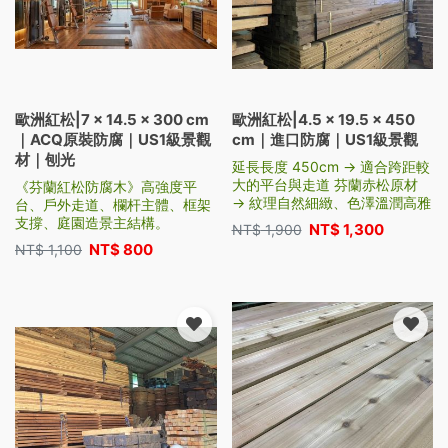
歐洲紅松|7 × 14.5 × 300 cm
歐洲紅松|4.5 × 19.5 × 450
｜ACQ原裝防腐｜US1級景觀
cm｜進口防腐｜US1級景觀
材｜刨光
延長長度 450cm → 適合跨距較
大的平台與走道 芬蘭赤松原材
《芬蘭紅松防腐木》高強度平
→ 紋理自然細緻、色澤溫潤高雅
台、戶外走道、欄杆主體、框架
支撐、庭園造景主結構。
NT$
1,300
NT$
1,900
NT$
800
NT$
1,100