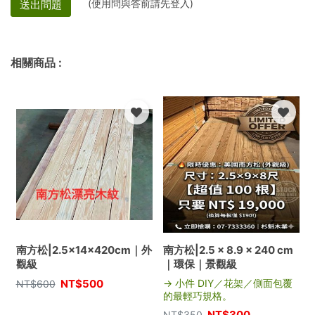
(使用問與答前請先登入)
送出問題
相關商品
:
南方松|2.5×14×420cm｜外
南方松|2.5 × 8.9 × 240 cm
觀級
｜環保｜景觀級
NT$
500
→ 小件 DIY／花架／側面包覆
NT$
600
的最輕巧規格。
NT$
300
NT$
350