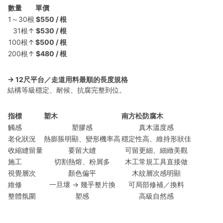
數量
單價
1～30根
$550 / 根
31根↑
$530 / 根
100根↑
$500 / 根
200根↑
$480 / 根
→ 12尺平台／走道用料最順的長度規格
結構等級穩定、耐候、抗腐完整到位。
指標
塑木
南方松防腐木
觸感
塑膠感
真木溫度感
老化狀況
熱膨脹明顯、變形機率高
穩定性高、維持形狀佳
收縮縫留量
要留大縫
可留更細、細緻美觀
施工
切割熱熔、粉屑多
木工常規工具直接做
視覺層次
顏色偏平
木紋層次感明顯
維修
一旦壞 → 幾乎整片換
可局部修補／換料
整體氛圍
塑感
高級自然感