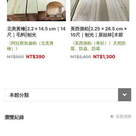
北美黃檜|2.2 × 14.5 cm｜14
美西側柏|2.25 × 28.5 cm ×
尺｜毛料|刨光
10尺｜刨光｜原始林|木節
《阿拉斯加扁柏（北美黃
《美西側柏（香杉）》天然防
檜）》
腐、防蟲、防霉
NT$
390
NT$
1,300
NT$
550
NT$
2,400
本館分類
全部清除
瀏覽紀錄