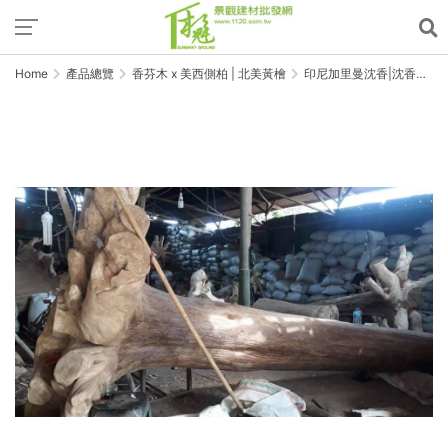
Home
產品總覽
香芬木 x 美西側柏 | 北美黃檜
印尼加里曼沈香|沈香木|
長400CM