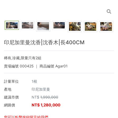
印尼加里曼沈香|沈香木|長400CM
稀有,珍藏,限量只有2組
賣場編號
000425
｜ 商品編號
Agar01
計量單位
1根
產地
印尼加里曼
建議市價
NT$
1,990,000
NT$
1,280,000
網購價
您可以點擊按鈕留言給我們