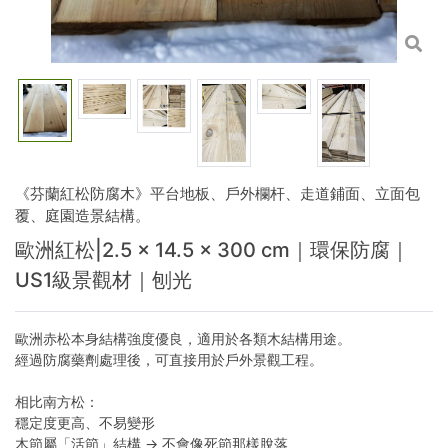
《芬蘭紅松防腐木》平台地板、戶外欄杆、走道鋪面、立面包
覆、庭園造景結構。
歐洲紅松|2.5 × 14.5 × 300 cm｜環保防腐｜
US1級景觀材｜刨光
歐洲赤松本身結構強度優良，適用於各類木結構用途。
經過防腐藥劑處理後，可直接用於戶外景觀工程。
相比南方松：
穩定度更高、不易變形
木節屬「活節」結構 → 不會像死節那樣脫落