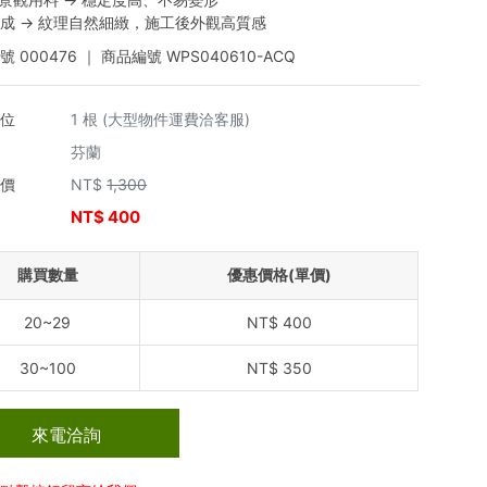
成 → 紋理自然細緻，施工後外觀高質感
編號
000476
｜ 商品編號
WPS040610-ACQ
單位
1 根 (大型物件運費洽客服)
芬蘭
市價
NT$
1,300
NT$
400
價
購買數量
優惠價格(單價)
20~29
NT$
400
30~100
NT$
350
來電洽詢