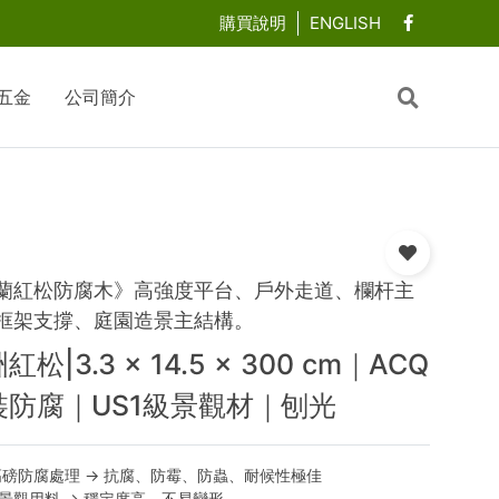
購買說明
ENGLISH
五金
公司簡介
蘭紅松防腐木》高強度平台、戶外走道、欄杆主
框架支撐、庭園造景主結構。
紅松|3.3 × 14.5 × 300 cm｜ACQ
裝防腐｜US1級景觀材｜刨光
高磅防腐處理 → 抗腐、防霉、防蟲、耐候性極佳
級景觀用料 → 穩定度高、不易變形