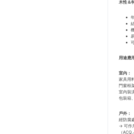
木性＆
用途應
室內：
家具用料
門窗框架 
室內裝
包裝箱
戶外：
經防腐
→ 可
（ACQ