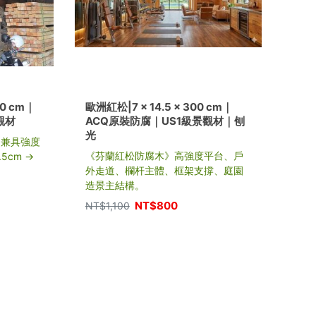
60 cm｜
歐洲紅松|7 × 14.5 × 300 cm｜
歐洲紅
觀材
ACQ原裝防腐｜US1級景觀材｜刨
AC
光
，兼具強度
芬蘭
《芬蘭紅松防腐木》高強度平台、戶
.5cm →
柔和
外走道、欄杆主體、框架支撐、庭園
長、
造景主結構。
NT$
NT$
800
NT$
1,100