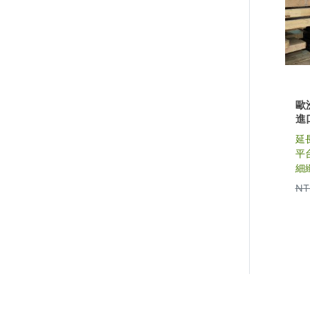
歐洲
進
延
平
細
NT