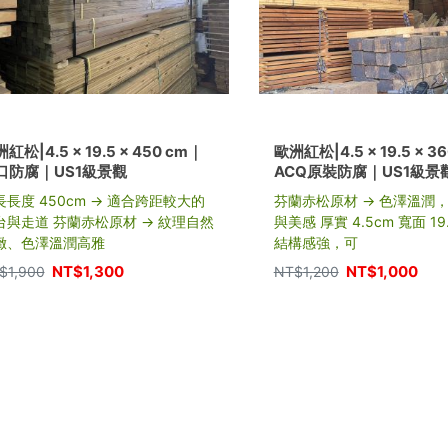
紅松|4.5 × 19.5 × 450 cm｜
歐洲紅松|4.5 × 19.5 × 3
口防腐｜US1級景觀
ACQ原裝防腐｜US1級景
長長度 450cm → 適合跨距較大的
芬蘭赤松原材 → 色澤溫潤
台與走道 芬蘭赤松原材 → 紋理自然
與美感 厚實 4.5cm 寬面 19
緻、色澤溫潤高雅
結構感強，可
NT$
1,300
NT$
1,000
$
1,900
NT$
1,200