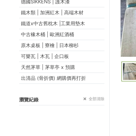
德國SIKKENS | 護木漆
鐵木類 | 加洲紅木 | 高端木材
鐵道x中古舊枕木 |工業用墊木
中古橡木桶 | 歐洲紅酒桶
原木桌板 | 寮檜 | 日本柳杉
可樂瓦 | 木瓦 | 企口板
天然茅草 | 茅草亭 x 預購
出清品 (骨折價) 網購價再打折
全部清除
瀏覽紀錄