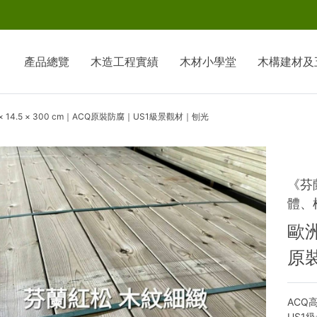
產品總覽
木造工程實績
木材小學堂
木構建材及
 × 14.5 × 300 cm｜ACQ原裝防腐｜US1級景觀材｜刨光
《芬
體、
歐洲
原
ACQ
US1