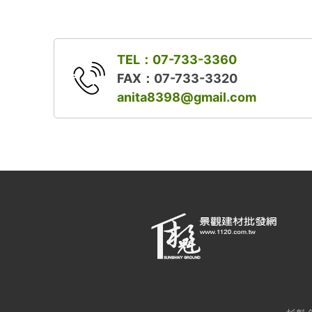
TEL：07-733-3360
FAX：07-733-3320
anita8398@gmail.com