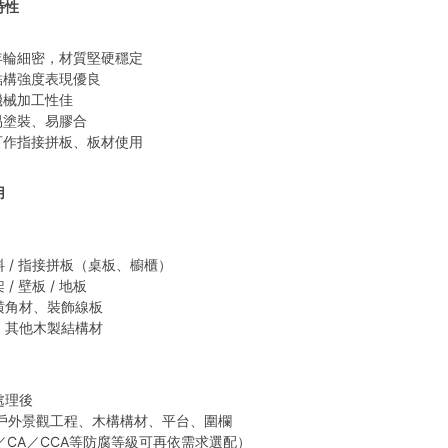
特性
年輪細密，材質堅硬穩定
結構強度表現優良
機械加工性佳
易塗裝、易膠合
可作指接拼板、板材使用
用
 / 指接拼板（桌板、櫥櫃）
/ 壁板 / 地板
潢角材、裝飾線板
、其他木製結構材
處理後
作戶外景觀工程、木構構材、平台、圍欄
／CA／CCA等防腐等級可再依需求選配）