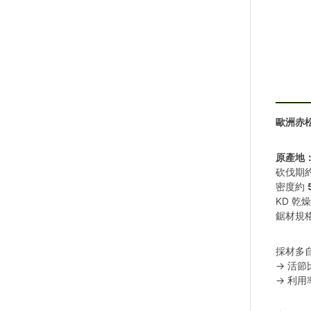
歐洲赤松 (
原產地
砍伐期約 
密度約
KD 乾
鋸材規
採材多
→ 活
→ 利