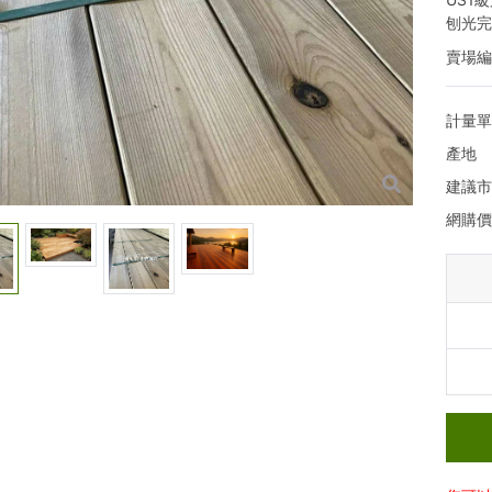
刨光完
賣場
計量
產地
建議
網購