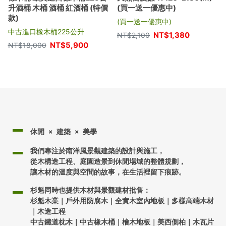
升酒桶 木桶 酒桶 紅酒桶 (特價
(買一送一優惠中)
款)
(買一送一優惠中)
中古進口橡木桶225公升
NT$
1,380
NT$
2,100
NT$
5,900
NT$
18,000
休閒 × 建築 × 美學
我們專注於南洋風景觀建築的設計與施工，
從木構造工程、庭園造景到休閒場域的整體規劃，
讓木材的溫度與空間的故事，在生活裡留下痕跡。
杉魁同時也提供木材與景觀建材批售：
杉魁木業｜戶外用防腐木｜全實木室內地板｜多樣高端木材
｜木造工程
中古鐵道枕木｜中古橡木桶｜檜木地板｜美西側柏｜木瓦片