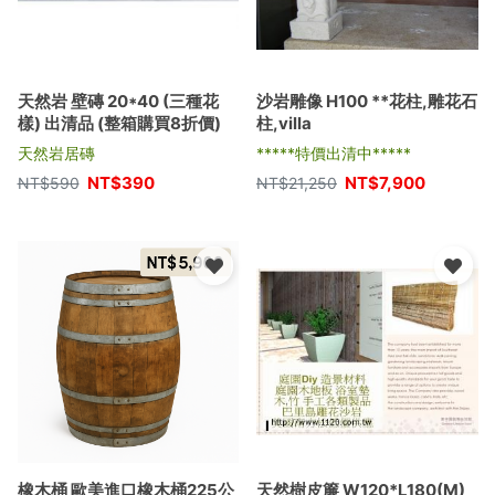
天然岩 壁磚 20*40 (三種花
沙岩雕像 H100 **花柱,雕花石
樣) 出清品 (整箱購買8折價)
柱,villa
天然岩居磚
*****特價出清中*****
NT$
390
NT$
7,900
NT$
590
NT$
21,250
橡木桶 歐美進口橡木桶225公
天然樹皮簾 W120*L180(M)