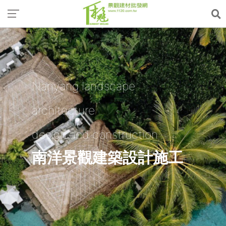
Nanyang landscape
architecture
design and construction
南洋景觀建築設計施工