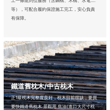
工一條龍到位服務（含鋼構、木構、水電….
等），可配合履約保證施工完工，安心負責
有保障。
鐵道舊枕木/中古枕木
正1級枕木完整度良好，枕木目前很缺，要買
要快鐵道舊枕木 景觀用 焦油(進口大尺寸枕