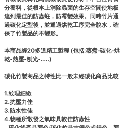
分養料，從根本上消除蟲菌的生存空間使地板
達到最佳的防蟲蛀，防霉變效果。同時竹片通
過碳化定型後，並通過烘乾工序完全脫水，確
保了竹製品的不變形。
本商品經20多道精工製程 (包括:蒸煮-碳化-烘
乾-熱壓-刨光-.....)
碳化竹製商品之特性比一般未經碳化商品比較
1.紋理細緻
2.抗壓力佳
3.防水性佳
4.物種所散發之氣味具較佳防蟲性
碳化後產品顏色:碳化竹是古銅色或褐色，顏