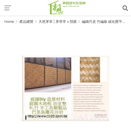
Home
產品總覽
天然茅草 | 茅草亭 x 預購
編織竹皮 竹編板 碳化壓平竹
席 直紋