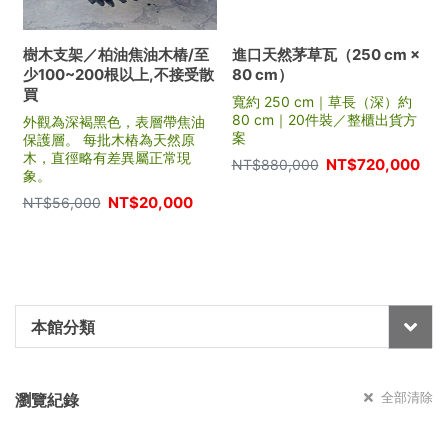
樹木支架／柏油焦油木樁/至
進口天然茅草瓦（250 cm ×
少100~200根以上,不接受散
80 cm）
買
寬約 250 cm｜草長（深）約
80 cm｜20件裝／整櫃出貨方
外觀為深褐黑色，表層帶焦油
案
保護層。 每批木樁為天然原
木，直徑略有差異屬正常現
NT$
720,000
NT$
880,000
象。
NT$
20,000
NT$
56,000
本館分類
全部清除
瀏覽紀錄