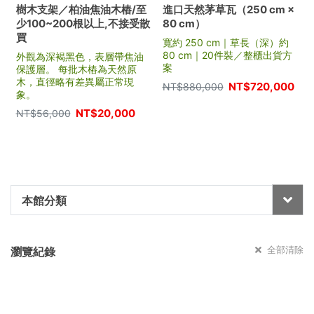
樹木支架／柏油焦油木樁/至
進口天然茅草瓦（250 cm ×
少100~200根以上,不接受散
80 cm）
買
寬約 250 cm｜草長（深）約
80 cm｜20件裝／整櫃出貨方
外觀為深褐黑色，表層帶焦油
案
保護層。 每批木樁為天然原
木，直徑略有差異屬正常現
NT$
720,000
NT$
880,000
象。
NT$
20,000
NT$
56,000
本館分類
全部清除
瀏覽紀錄