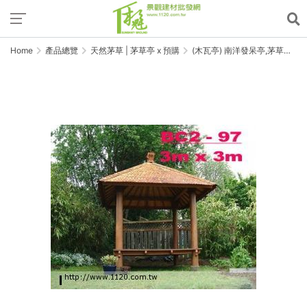
Home
產品總覽
天然茅草 | 茅草亭 x 預購
(木瓦亭) 南洋發呆亭,茅草亭,
涼亭