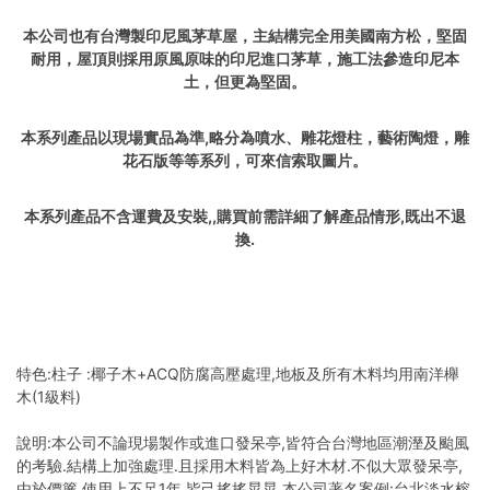
本公司也有台灣製印尼風茅草屋，主結構完全用美國南方松，堅固
耐用，屋頂則採用原風原味的印尼進口茅草，施工法參造印尼本
土，但更為堅固。
本系列產品以現場實品為準,略分為噴水、雕花燈柱，藝術陶燈，雕
花石版等等系列，可來信索取圖片。
本系列產品不含運費及安裝,,購買前需詳細了解產品情形,既出不退
換.
特色:柱子 :椰子木+ACQ防腐高壓處理,地板及所有木料均用南洋櫸
木(1級料)
說明:本公司不論現場製作或進口發呆亭,皆符合台灣地區潮溼及颱風
的考驗.結構上加強處理.且採用木料皆為上好木材.不似大眾發呆亭,
由於價簾,使用上不足1年,皆己搖搖晃晃,本公司著名案例:台北淡水榕