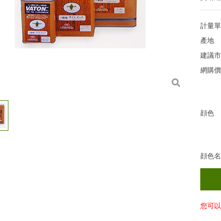
計量
產地
建議
網購
顔色
顔色
您可