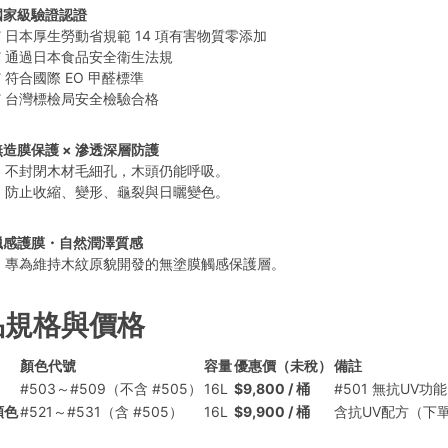
國家級驗證認證
✅ 日本厚生勞動省規範 14 項有害物質零添加
✅ 通過日本食品安全衛生法規
 符合國際 EO 甲醛標準
✅ 台灣標檢局安全檢驗合格
無造膜保護 × 滲透深層防護
➤ 不封閉木材毛細孔，木頭仍能呼吸。
➤ 防止收縮、變形、龜裂與日曬變色。
臘感護膜・自然潤澤質感
➤ 專為維持木紋原貌開發的無塗膜觸感保護層。
品規格與價格
顏色代號
容量
優惠價（未稅）
備註
#503～#509（不含 #505）
16L
$9,800 / 桶
#501 無抗UV功能
顏色
#521～#531（含 #505）
16L
$9,900 / 桶
含抗UV配方（下