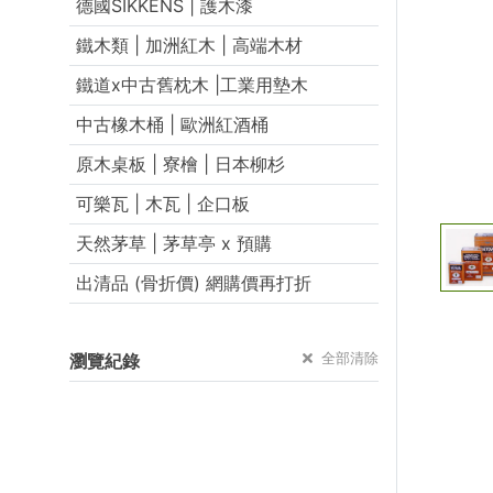
德國SIKKENS | 護木漆
鐵木類 | 加洲紅木 | 高端木材
鐵道x中古舊枕木 |工業用墊木
中古橡木桶 | 歐洲紅酒桶
原木桌板 | 寮檜 | 日本柳杉
可樂瓦 | 木瓦 | 企口板
天然茅草 | 茅草亭 x 預購
出清品 (骨折價) 網購價再打折
全部清除
瀏覽紀錄