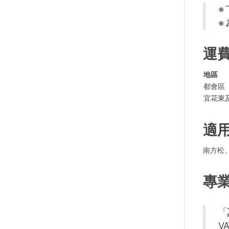
※
※
運
地區
都會區
宜花東
適
南方松
專
「
V