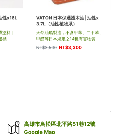
性x16L
VATON 日本保通護木油| 油性x
德國 
3.7L（油性植物系）
侖裝
膜塗料｜
天然油脂製造，不含甲苯、二甲苯、
戶外
指標
甲醛等日本規定之14種有害物質
南方
NT$
3,300
NT$
3,500
NT$
高雄市鳥松區北平路51巷12號
Google Map