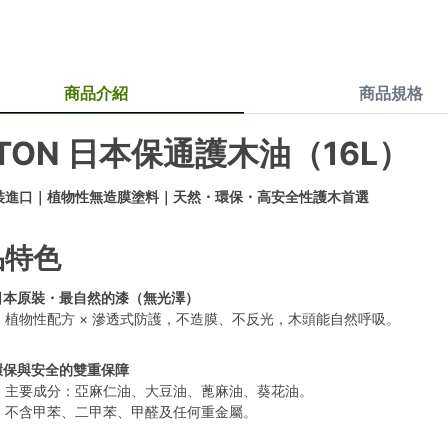
商品介紹
商品規格
TON 日本保通護木油（16L）
裝進口｜植物性無造膜塗料｜天然・環保・高安全性護木首選
品特色
日本原裝・最自然的漆（無光澤）
➤ 植物性配方 × 滲透式防護，不造膜、不反光，木頭能自然呼吸。
環保與安全的雙重保障
➤ 主要成分：亞麻仁油、大豆油、蓖麻油、葵花油。
➤ 不含甲苯、二甲苯、甲醛及任何重金屬。