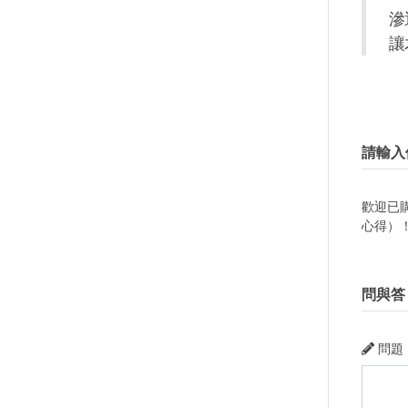
滲
讓
請輸入
歡迎已
心得）
問與答
問題