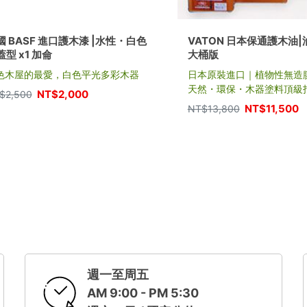
國 BASF 進口護木漆 |水性・白色
VATON 日本保通護木油|油
蓋型 x1 加侖
大桶版
色木屋的最愛，白色平光多彩木器
日本原裝進口｜植物性無造
天然・環保・木器塗料頂級
NT$
2,000
$
2,500
NT$
11,500
NT$
13,800
週一至周五
AM 9:00 - PM 5:30