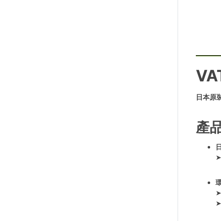
VA
日本原
產