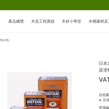
產品總覽
木造工程實績
木材小學堂
木構建材及
性x16L
日本
器塗
VA
自然
➤ 呈
賣場