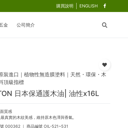
購買說明
ENGLISH
五金
公司簡介
原裝進口｜植物性無造膜塗料｜天然・環保・木
料頂級指標
TON 日本保通護木油| 油性x16L
霧面質感
現最真實的木紋美感，維持原木色澤與香氣。
編號
000362
｜ 商品編號
OIL-521~531