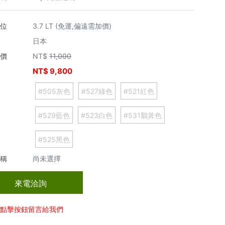
單位
3.7 LT (免運,偏遠需加價)
日本
市價
NT$
11,000
NT$
9,800
價
#505灰色
#527綠色
#521紅色
#529藍色
#523白色
#531鵝黃色
#525黑色
名稱
尚未選擇
來電洽詢
以點擊按鈕留言給我們