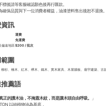
 下標後請等客服確認顏色後再行匯款。
 為確保品質與下一位消費者權益，油漆塗料售出後恕不退換
費資訊
運費
免運費
及偏遠地區
$200 / 批次
用範圍
、柳杉、檜木、紅木、欅木、鐵木、實木家具、木屋牆板、廟宇建築、古
業推薦語
真正的護木油，不掩蓋木紋，而是讓木頭自由呼吸。
」
ATON 以純植物油為基底，