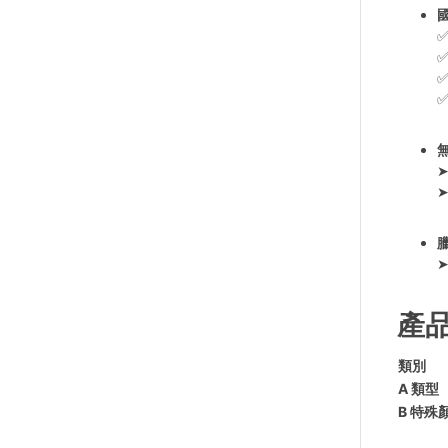
✅
產
類別
A 類型
B 特殊