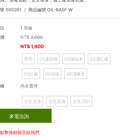
編號
000261
｜ 商品編號
OIL-BASF-W
單位
1 加侖
市價
NT$
2,000
NT$
1,600
價
透明
01淺胡桃
02淺柚木
03淺紅橡
05紅橡
06胡桃
08淺橡木
名稱
尚未選擇
水性底漆
水性面漆
水性2和1
來電洽詢
以點擊按鈕留言給我們