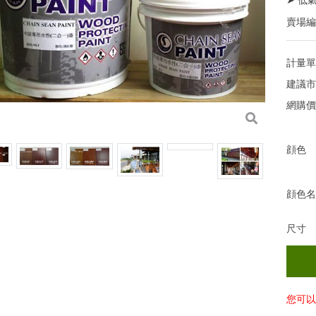
賣場
計量
建議
網購
顔色
顔色
尺寸
您可