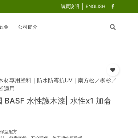
購買說明
ENGLISH
五金
公司簡介
木材專用塗料｜防水防霉抗UV｜南方松／柳杉／
皆適用
 BASF 水性護木漆| 水性x1 加侖
環保型配方
氣味、無毒無鉛，安全環保，施工後快速乾燥。