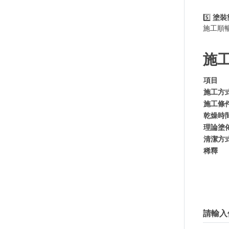
5️⃣
塗裝
施工順
施
項目
施工方
施工條
乾燥時
理論塗
清潔方
稀釋
請輸入