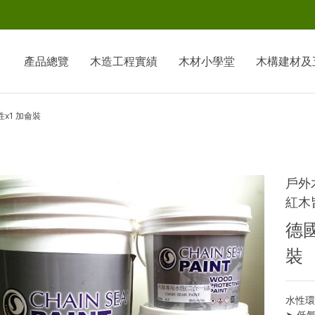
產品總覽
木造工程實績
木材小學堂
木構建材及
性x1 加侖裝
戶外
紅木
德國
裝
水性
➤ 低