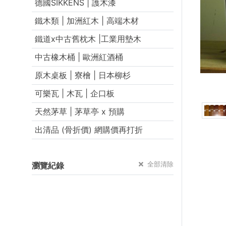
德國SIKKENS | 護木漆
鐵木類 | 加洲紅木 | 高端木材
鐵道x中古舊枕木 |工業用墊木
中古橡木桶 | 歐洲紅酒桶
原木桌板 | 寮檜 | 日本柳杉
可樂瓦 | 木瓦 | 企口板
天然茅草 | 茅草亭 x 預購
出清品 (骨折價) 網購價再打折
全部清除
瀏覽紀錄