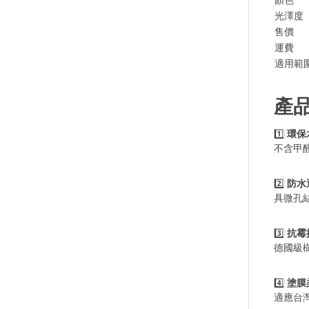
光澤度
售價
運費
適用範
產
1️⃣
環保
不含甲
2️⃣
防水
具微孔
3️⃣
抗霉
德國級
4️⃣
塗膜
適應台