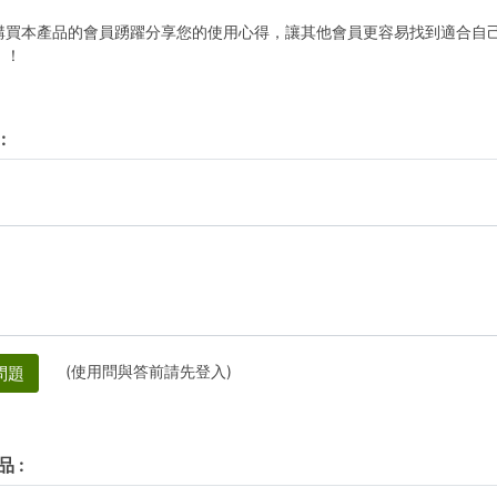
購買本產品的會員踴躍分享您的使用心得，讓其他會員更容易找到適合自
！！
:
(使用問與答前請先登入)
問題
品
: