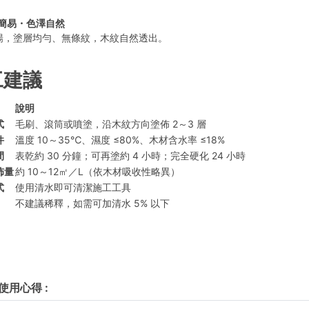
簡易・色澤自然
暢，塗層均勻、無條紋，木紋自然透出。
工建議
說明
式
毛刷、滾筒或噴塗，沿木紋方向塗佈 2～3 層
件
溫度 10～35℃、濕度 ≤80%、木材含水率 ≤18%
間
表乾約 30 分鐘；可再塗約 4 小時；完全硬化 24 小時
佈量
約 10～12㎡／L（依木材吸收性略異）
式
使用清水即可清潔施工工具
不建議稀釋，如需可加清水 5% 以下
使用心得
: