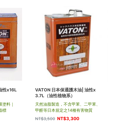
性x16L
VATON 日本保通護木油| 油性x
VA
3.7L（油性植物系）
日本
膜塗料｜
天然油脂製造，不含甲苯、二甲苯、
天然
指標
甲醛等日本規定之14種有害物質
NT$
NT$
3,300
NT$
3,500