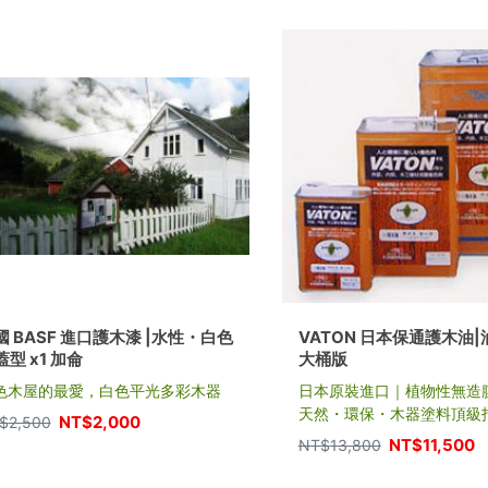
國 BASF 進口護木漆 |水性・白色
VATON 日本保通護木油|油
蓋型 x1 加侖
大桶版
色木屋的最愛，白色平光多彩木器
日本原裝進口｜植物性無造
天然・環保・木器塗料頂級
NT$
2,000
$
2,500
NT$
11,500
NT$
13,800