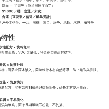
霧面 ～ 半亮光（依塗層厚度而定）
$1,600／桶（含運／未稅）
含運（宜花東／偏遠／離島另計）
圍
戶外木構件、平台、圍欄、露台、涼亭、地板、木屋、欄杆等
品特性
水性配方 × 快乾無味
醛與重金屬，VOC 含量低，符合歐盟綠建材標準。
透氣 × 抗紫外線
結構，可防止雨水滲入，同時維持木材自然呼吸，防止龜裂與膨脹。
抗藻 × 防腐防污
樹脂配方，能有效抑制霉菌與藻類生長，延長木材使用壽命。
柔韌 × 不易脆化
灣濕熱氣候，面漆長期曝曬不粉化、不剝落。