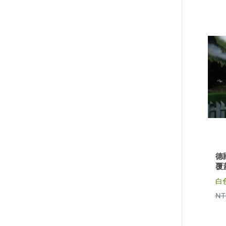
德
覆
白
NT