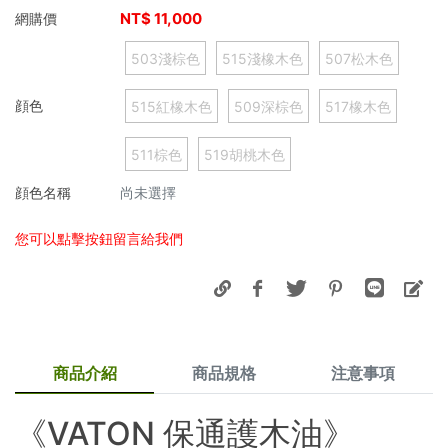
NT$
11,000
網購價
503淺棕色
515淺橡木色
507松木色
顔色
515紅橡木色
509深棕色
517橡木色
511棕色
519胡桃木色
顔色名稱
尚未選擇
您可以點擊按鈕留言給我們
商品介紹
商品規格
注意事項
《VATON 保通護木油》