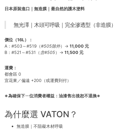
日本原裝進口｜無造膜｜最自然的護木塗料
無光澤｜木頭可呼吸｜完全滲透型（非造膜）
價位（16L）：
A：#503～#519（
#505除外
）→
11,000 元
B：#521～#531（
含#505
）→
11,500 元
運費：
都會區 0
宜花東／偏遠 +200（或運費到付）
※為確保下ㄧ位消費者權益：油漆售出後恕不退換※
為什麼選 VATON？
無造膜｜不阻礙木材呼吸