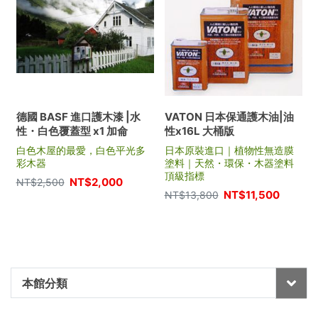
德國 BASF 進口護木漆 |水
VATON 日本保通護木油|油
性・白色覆蓋型 x1 加侖
性x16L 大桶版
白色木屋的最愛，白色平光多
日本原裝進口｜植物性無造膜
彩木器
塗料｜天然・環保・木器塗料
頂級指標
NT$
2,000
NT$
2,500
NT$
11,500
NT$
13,800
本館分類